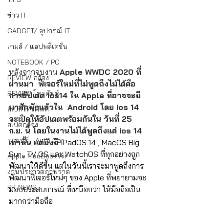
ข่าว IT
GADGET/ อุปกรณ์ IT
เกมส์ / แอปพลิเคชั่น
NOTEBOOK / PC
หลังจากจบงาน 
Apple WWDC 2020
 ที่
REVIEW กล้อง
ผ่านมา  ฟีเจอร์ใหม่ที่ไม่พูดถึงไม่ได้คือ
REVIEW โทรศัพท์
การอัปเดต ios14 ใน Apple ที่อาจจะมี
มาสักพักแล้วใน  Android โดย ios 14 
สเปกโทรศัพท์
จะเปิดให้อัปเดตพร้อมกันใน 
วันที่ 25 
สเปคกล้อง
ก.ย
. นี้ โดยในงานไม่ได้พูดถึงแค่ ios 14 
รถยนต์ - Auto Car
เท่านั้น แต่ยังมี 
iPadOS 14 , MacOS Big 
Sur , TV OS และ WatchOS ที่ทุกอย่างถูก
Apple MacBook Air
พัฒนาให้ดีขึ้น แต่ในวันนี้เราจะมาพูดถึงการ
งานประกวดภาพวาด
พัฒนาฟีเจอร์ใหม่ๆ ของ Apple ที่พยายามจะ
PR-NEWS
มอบประสบการณ์ ที่เหนือกว่า ให้มือถือเป็น
มากกว่ามือถือ