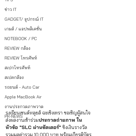
ข่าว IT
GADGET/ อุปกรณ์ IT
เกมส์ / แอปพลิเคชั่น
NOTEBOOK / PC
REVIEW กล้อง
REVIEW โทรศัพท์
สเปกโทรศัพท์
สเปคกล้อง
รถยนต์ - Auto Car
Apple MacBook Air
งานประกวดภาพวาด
รงเรียนเซนต์หลุยส์ ฉะเชิงเทรา ขอเชิญผู้สนใจ 
PR-NEWS
ส่งผลงานเข้าร่วม
ประกวดถ่ายภาพ ใน
หัวข้อ "SLC ผ่านชัตเตอร์"
 ชิงเงินรางวัล
รวมมูลค่ารวม 10,000 บาท พร้อมเกียรติบัตร