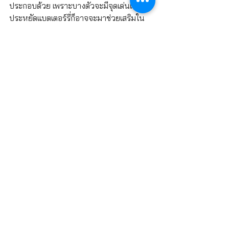
ประกอบด้วย เพราะบางตัวจะมีจุดเด่นเรื่อง
ประหยัดแบตเตอร์รี่ก็อาจจะมาช่วยเสริมใน
ส่วนนี้ รวมถึงระบบชาร์ตเร็วที่หลายๆ ค่าย 
กำลังทะยอยเปลี่ยนมาใช้กัน
อันนี้ถือเป็นรายละเอียดหลักๆ ที่เราหยิบยกมา
ให้ดูเท่านั้น โดยเนื้อหาจะเน้นที่พื้นฐานไม่ได้
เจาะลึกลงไปมาก ใช้เพียงแค่อ่านเพื่อเป็นตัว
ช่วย ทั้งนี้ก่อนจะตัดสินใจซื้อจึงควรตรวจเช็ด
รายละเอียดและสเปคเครื่องให้ดีอีกครั้งเพื่อเงิน
ในการซื้อโทรศัพท์แต่ละครั้งก็ไม่ใช่เงินจำนวน
น้อยๆ เลยจริงไหมครับ
CPU
โทรศัพท์มือถือ
Netflix
Youtube
ตัดสินใจ
คล้ายกัน
แบรนด์โทรศัพท์
Super Amoled
IPS
SMART PHONE