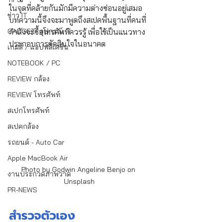
ในจุดที่คล้ายกันมักมีความต่างซ่อนอยู่เสมอ 
ข่าว IT
บทความนี้จึงจะมาพูดถึงสเปคพื้นฐานที่คนที่
GADGET/ อุปกรณ์ IT
กำลังจะซื้อโทรศัพท์ควรรู้ เพื่อใช้เป็นแนวทาง
ประกอบการตัดสินใจในอนาคต
เกมส์ / แอปพลิเคชั่น
NOTEBOOK / PC
REVIEW กล้อง
REVIEW โทรศัพท์
สเปกโทรศัพท์
สเปคกล้อง
รถยนต์ - Auto Car
Apple MacBook Air
Photo by Godwin Angeline Benjo on 
งานประกวดภาพวาด
Unsplash
PR-NEWS
สำรวจตัวเอง