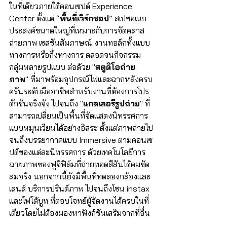
ในที่เดียวภายใต้คอนเซปต์ Experience 
Center ตั้งแต่ “
พื้นที่เวิร์กชอป
” สเปซอเนก
ประสงค์ขนาดใหญ่ที่เหมาะกับการจัดคลาส
ถ่ายภาพ เซสชันสัมภาษณ์ งานทอล์กทั้งแบบ
ทางการหรือกึ่งทางการ ตลอดจนกิจกรรม
กลุ่มหลายรูปแบบ ต่อด้วย "
สตูดิโอถ่าย
ภาพ
" ที่มาพร้อมอุปกรณ์ไฟและฉากหลังครบ
ครันระดับมืออาชีพสำหรับงานที่ต้องการโปร
ดักชันจริงจัง ไปจนถึง "
แกลเลอรีรูปถ่าย
" ที่
สามารถเปลี่ยนเป็นพื้นที่จัดแสดงนิทรรศการ
แบบหมุนเวียนได้อย่างอิสระ ตั้งแต่ภาพถ่ายไป
จนถึงบรรยากาศแบบ Immersive ตามคอนเซ
ปต์ของแต่ละนิทรรศการ ด้วยเทคโนโลยีการ
ฉายภาพของฟูจิฟิล์มที่ถ่ายทอดสีสันได้คมชัด
สมจริง นอกจากนี้ยังมีพื้นที่ทดลองกล้องและ
เลนส์ บริการปรินต์ภาพ ไปจนถึงโซน instax 
และโฟโต้บูท ที่ตอบโจทย์ผู้จัดงานได้ครบในที่
เดียวโดยไม่ต้องมองหาฟังก์ชันเสริมจากที่อื่น