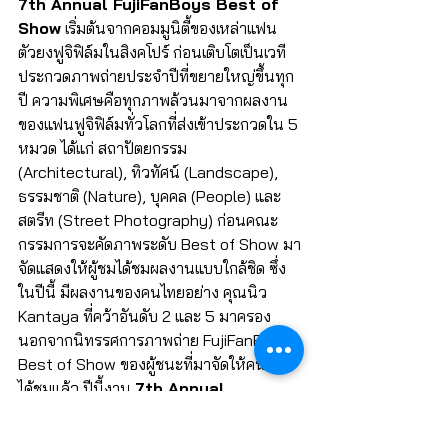
7th Annual FujiFanBoys Best of 
Show
 เริ่มต้นจากคอมมูนิตี้ของเหล่าแฟน
ตัวยงฟูจิฟิล์มในสิงคโปร์ ก่อนเติบโตเป็นเวที
ประกวดภาพถ่ายประจำปีที่ขยายใหญ่ขึ้นทุก
ปี ความพิเศษคือทุกภาพล้วนมาจากผลงาน
ของแฟนฟูจิฟิล์มทั่วโลกที่ส่งเข้าประกวดใน 5 
หมวด ได้แก่ สถาปัตยกรรม 
(Architectural), ทิวทัศน์ (Landscape), 
ธรรมชาติ (Nature), บุคคล (People) และ
สตรีท (Street Photography) ก่อนคณะ
กรรมการจะคัดภาพระดับ Best of Show มา
จัดแสดงให้ผู้ชมได้ชมผลงานแบบใกล้ชิด ซึ่ง
ในปีนี้ มีผลงานของคนไทยอย่าง คุณนิว 
Kantaya ที่คว้าอันดับ 2 และ 5 มาครอง 
นอกจากนิทรรศการภาพถ่าย FujiFanBoys 
Best of Show ของผู้ชนะที่มาจัดให้คนไทย
ได้ชมแล้ว ปีนี้งาน 
7th Annual 
FujiFanBoys Best of Show
 ยังมี
กิจกรรมมากมาย ทั้งเวทีทอล์กที่เจาะลึกแรง