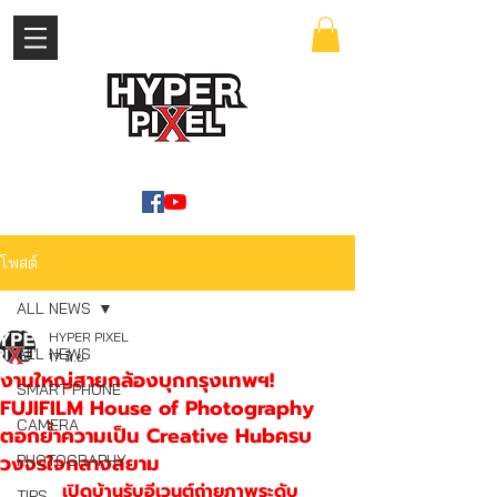
เข้าสู่ระบบ
WWW.HYPERPIXEL.ONLINE
โพสต์
ALL NEWS
HYPER PIXEL
ALL NEWS
17 มิ.ย.
งานใหญ่สายกล้องบุกกรุงเทพฯ!
SMART PHONE
FUJIFILM House of Photography
CAMERA
ตอกย้ำความเป็น Creative Hubครบ
วงจรใจกลางสยาม
PHOTOGRAPHY
 เปิดบ้านรับอีเวนต์ถ่ายภาพระดับ
TIPS