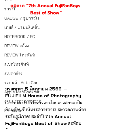
ภูมิภาค “7th Annual FujiFanBoys 
ข่าว IT
Best of Show”
GADGET/ อุปกรณ์ IT
เกมส์ / แอปพลิเคชั่น
NOTEBOOK / PC
REVIEW กล้อง
REVIEW โทรศัพท์
สเปกโทรศัพท์
สเปคกล้อง
รถยนต์ - Auto Car
กรุงเทพฯ 5 มิถุนายน 2569
  —
Apple MacBook Air
FUJIFILM House of Photography 
งานประกวดภาพวาด
Creative Hub ครบวงจรใจกลางสยาม เปิด
บ้านต้อนรับนิทรรศการการประกวดภาพถ่าย
PR-NEWS
ระดับภูมิภาคประจำปี 
7th Annual 
FujiFanBoys Best of Show
 สะท้อน