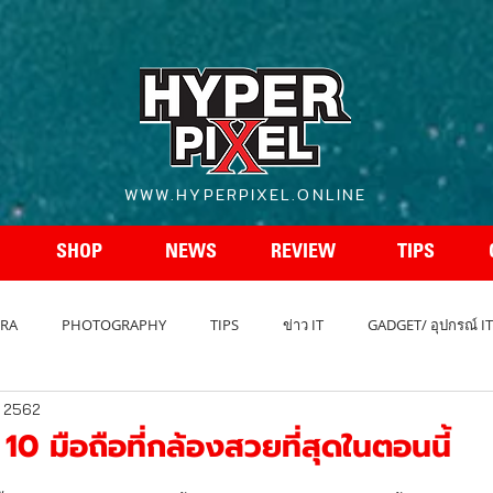
WWW.HYPERPIXEL.ONLINE
SHOP
NEWS
REVIEW
TIPS
RA
PHOTOGRAPHY
TIPS
ข่าว IT
GADGET/ อุปกรณ์ IT
. 2562
REVIEW โทรศัพท์
สเปกโทรศัพท์
สเปคกล้อง
รถยนต์ - A
10 มือถือที่กล้องสวยที่สุดในตอนนี้