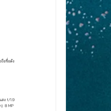
ือชื่อดัง
แสง f/1.9 
h)  8 MP 