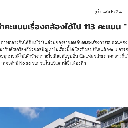
           รูรับแสง F/2.4 
ทำคะแนนเรื่องกล้องได้ไป 113 คะแนน "
าพกลางคืนได้ดี แม้ว่าในส่วนของรายละเอียดและเรื่องการรบกวนของ N
ดมากับตัวเครื่องก็ช่วยลดปัญหาในเรื่องนี้ได้ ใครที่ชอบใช้เลนส์ Wind อาจ
ะมุมมองที่ไม่ได้กว้างมากเมื่อเทียบกับรุ่นอื่น เปิดแฟลชถ่ายภาพกลางคืนไ
าพจะต่ำมี Noise รบกวนในบริเวณที่เป็นท้องฟ้า