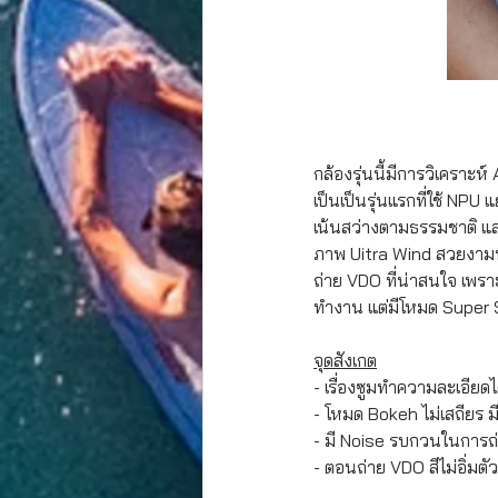
กล้องรุ่นนี้มีการวิเคราะห
เป็นเป็นรุ่นแรกที่ใช้ NP
เน้นสว่างตามธรรมชาติ และ
ภาพ Uitra Wind สวยงามน่า
ถ่าย VDO ที่น่าสนใจ เพราะ
ทำงาน แต่มีโหมด Super St
จุดสังเกต
- เรื่องซูมทำความละเอียดได
- โหมด Bokeh ไม่เสถียร 
- มี Noise รบกวนในการถ่า
- ตอนถ่าย VDO สีไม่อิ่มตั