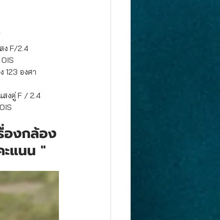
์
สง F/2.4    
ว OIS
าง 123 องศา   
แสงคู่ F / 2.4  
 OIS
ื่องกล้อง
 คะแนน "