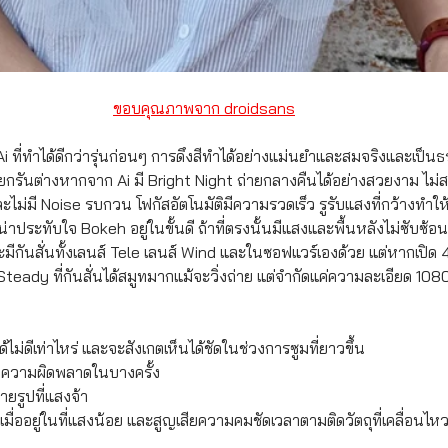
ขอบคุณภาพจาก droidsans
์ Ai ที่ทำได้ดีกว่ารุ่นก่อนๆ การดึงสีทำได้อย่างแม่นยำและสมจริงและเป
U แยกรันต่างหากจาก Ai มี Bright Night ถ่ายกลางคืนได้อย่างสวยงาม ไม่
ไม่มี Noise รบกวน โฟกัสอัตโนมัติมีความรวดเร็ว รูรับแสงที่กว้างทำให
ประทับใจ Bokeh อยู่ในขั้นดี ถ้าที่ตรงนั้นมีแสงและพื้นหลังไม่ซับซ้อน 
มีกันสั่นทั้งเลนส์ Tele เลนส์ Wind และในซอฟแวร์เองด้วย แต่หากเปิด 4
eady ที่กันสั่นได้สมูทมากแม้จะวิ่งถ่าย แต่จำกัดแค่ความละเอียด 1080p
้ไม่ดีเท่าไหร่ และจะสังเกตเห็นได้ชัดในช่วงการซูมที่ยาวขึ้น 
มีความผิดพลาดในบางครั้ง
ยรูปที่แสงจ้า 
วเมื่ออยู่ในที่แสงน้อย และสูญเสียความคมชัดเวลาตามติดวัตถุที่เคลื่อนไห